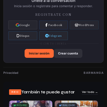
Únete a la conversación
Inicia sesión o regístrate para comentar y responder.
REGISTRATE CON
Google
Facebook
WordPress
Disqus
Telegram
O CON TU CUENTA
Iniciar sesión
Crear cuenta
Privacidad
BARMANGA
También te puede gustar
Ver todo →
REC
EN CURSO
FINALIZADO