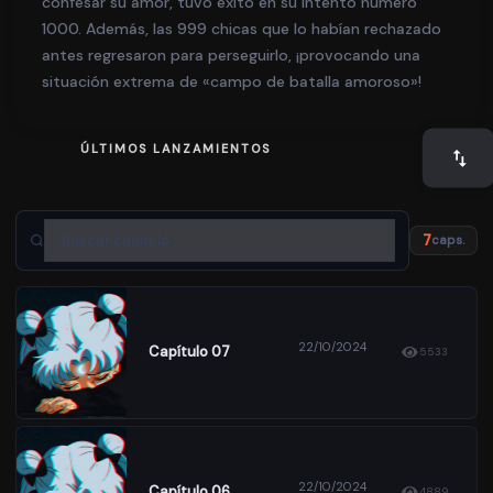
confesar su amor, tuvo éxito en su intento número
1000. Además, las 999 chicas que lo habían rechazado
antes regresaron para perseguirlo, ¡provocando una
situación extrema de «campo de batalla amoroso»!
ÚLTIMOS LANZAMIENTOS
7
caps.
22/10/2024
Capítulo 07
5533
22/10/2024
Capítulo 06
4889