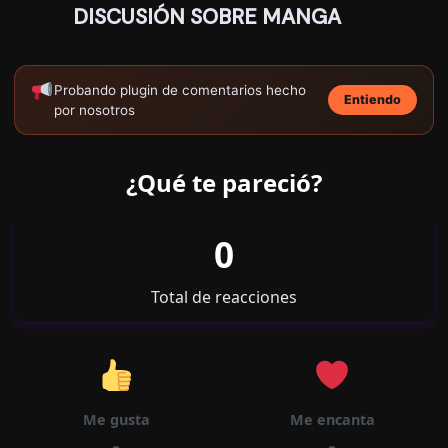
DISCUSIÓN SOBRE MANGA
07/10/2024
Capítulo 02
7974
Probando plugin de comentarios hecho
Entiendo
por nosotros
¿Qué te pareció?
07/10/2024
Capítulo 01
9518
0
Total de reacciones
Me gusta
Me encanta