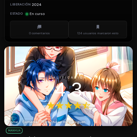
2024
LIBERACIÓN
En curso
ESTADO
0 comentarios
124 usuarios marcaron esto
CALIFICACIÓN
4.3
Home
Comedia
999 chicas me persiguen.
MANHUA