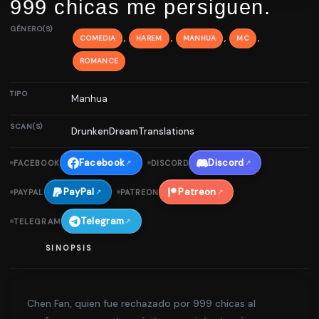
999 chicas me persiguen.
GÉNERO(S)
,
,
,
,
COMEDIA
HAREM
MANHUA
MC
ROMANCE
TIPO
Manhua
SCAN(S)
DrunkenDreamTranslations
Facebook
Discord
FACEBOOK
↗
DISCORD
↗
PayPal
Patreon
PAYPAL
↗
PATREON
↗
Telegram
TELEGRAM
↗
SINOPSIS
Chen Fan, quien fue rechazado por 999 chicas al