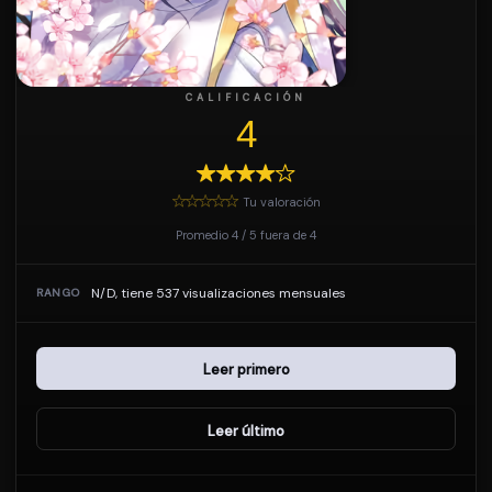
CALIFICACIÓN
4
Tu valoración
Promedio
4
/
5
fuera de
4
N/D, tiene 537 visualizaciones mensuales
RANGO
Leer primero
Leer último