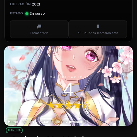
2021
LIBERACIÓN
En curso
ESTADO
1 comentario
68 usuarios marcaron esto
CALIFICACIÓN
4
Home
Acción
¿Cuándo Me Volví Invencible?
MANHUA