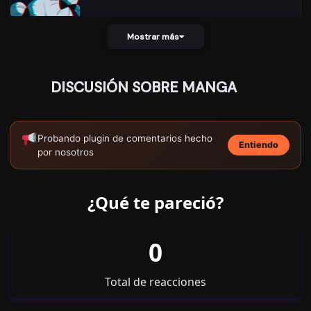
22/05/2025
Capítulo 181
466
Mostrar más
DISCUSIÓN SOBRE MANGA
22/05/2025
Capítulo 180
455
Probando plugin de comentarios hecho
Entiendo
por nosotros
¿Qué te pareció?
22/05/2025
Capítulo 179
426
0
Total de reacciones
22/05/2025
Capítulo 178
440