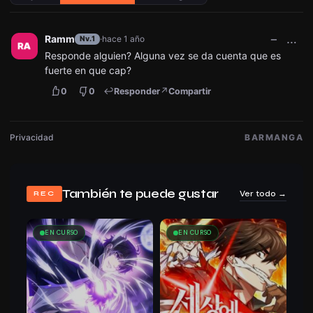
−
…
Ramm
·
hace 1 año
Nv.1
Responde alguien? Alguna vez se da cuenta que es
22/05/2025
Capítulo 170
474
fuerte en que cap?
0
0
Responder
Compartir
Privacidad
BARMANGA
22/05/2025
Capítulo 169
416
También te puede gustar
Ver todo →
REC
EN CURSO
EN CURSO
22/05/2025
Capítulo 168
437