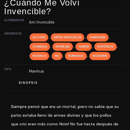
¿Cuándo Me Volví
Invencible?
ALTERNATIVA
Am I Invincible
GÉNERO(S)
,
,
,
ACCIÓN
ARTES MARCIALES
AVENTURA
,
,
,
,
COMEDIA
FANTASÍA
HAREM
HISTÓRICO
,
,
,
MANHUA
MC
ROMANCE
SHOUNEN
TIPO
Manhua
SINOPSIS
Siempre pensó que era un mortal, ¡pero no sabía que su
patio estaba lleno de armas divinas y que los pollos
que crio eran más como fénix! No fue hasta después de