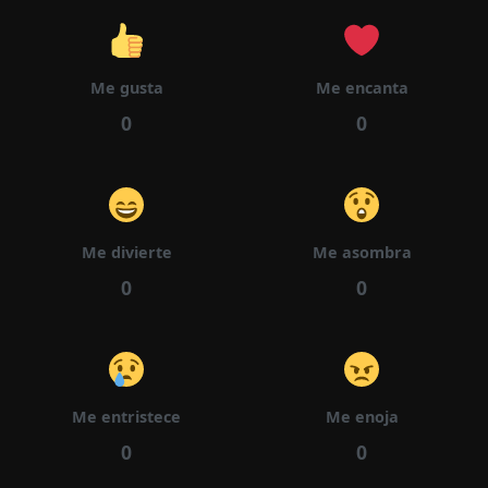
Me gusta
Me encanta
22/05/2025
Capítulo 177
435
0
0
22/05/2025
Capítulo 176
433
Me divierte
Me asombra
0
0
22/05/2025
Capítulo 175
438
Me entristece
Me enoja
0
0