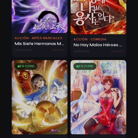
22/05/2025
Capítulo 167
422
ACCIÓN · ARTES MARCIALES
ACCIÓN · COMEDIA
Mis Siete Hermanas Mayores me consienten hasta el cielo
No Hay Malos Héroes En Este Mundo
22/05/2025
Capítulo 166
440
15/09/2024
31/01/2025
EN CURSO
EN CURSO
22/05/2025
Capítulo 165
479
22/05/2025
Capítulo 164
463