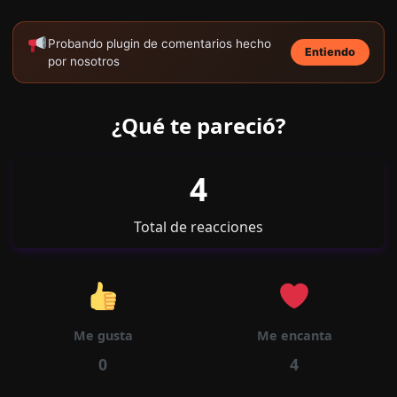
16/05/2026
Capítulo 119
1866
Probando plugin de comentarios hecho
Entiendo
por nosotros
¿Qué te pareció?
16/05/2026
Capítulo 118
1856
4
Total de reacciones
16/05/2026
Capítulo 117
1880
Me gusta
Me encanta
16/05/2026
Capítulo 116
1822
0
4