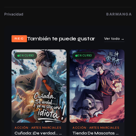
Privacidad
BARMANGA
16/05/2026
Capítulo 108
1841
También te puede gustar
Ver todo →
REC
EN CURSO
EN CURSO
16/05/2026
Capítulo 107
1776
16/05/2026
Capítulo 106
1804
ACCIÓN · ARTES MARCIALES
ACCIÓN · ARTES MARCIALES
Cuñada: ¡De verdad… ya no soy un idiota!
Tienda De Mascotas De Súper Bestias Astrales
16/05/2026