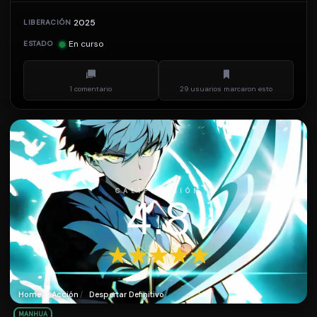
2025
LIBERACIÓN
En curso
ESTADO
1 comentario
29 usuarios marcaron esto
CALIFICACIÓN
4.8
Home
Acción
Despertar Definitivo
MANHUA