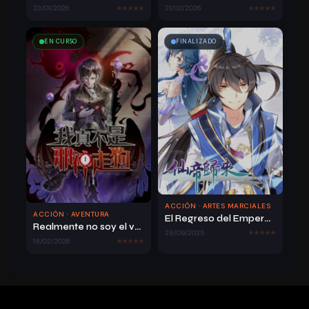
Capítulo 105
1799
23/01/2026
21/02/2026
EN CURSO
FINALIZADO
16/05/2026
Capítulo 104
1786
16/05/2026
Capítulo 103
1792
ACCIÓN · ARTES MARCIALES
ACCIÓN · AVENTURA
El Regreso del Emperador Inmortal
Realmente no soy el vasallo del dios demonio
28/09/2025
18/02/2026
16/05/2026
Capítulo 102
1787