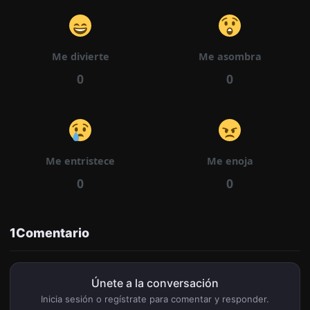
16/05/2026
Capítulo 115
1851
Me divierte
Me asombra
0
0
16/05/2026
Capítulo 114
1823
Me entristece
Me enoja
0
0
16/05/2026
Capítulo 113
1785
1
Comentario
Únete a la conversación
Inicia sesión o regístrate para comentar y responder.