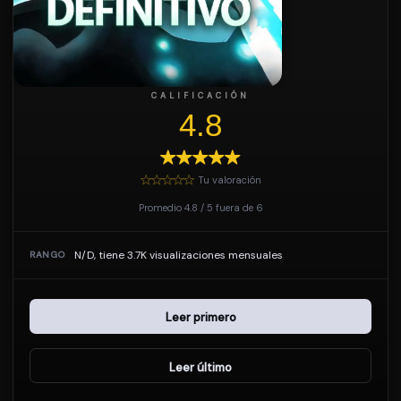
CALIFICACIÓN
4.8
Tu valoración
Promedio
4.8
/
5
fuera de
6
N/D, tiene 3.7K visualizaciones mensuales
RANGO
Leer primero
Leer último