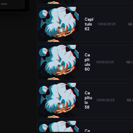
 esto
Capí
Tulo
11/06/2025
62
Ca
Pít
11/06/2025
Ulo
60
Ca
Pítu
11/06/2025
Lo
58
Ca