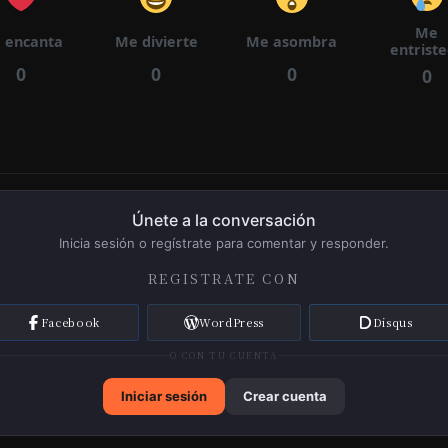
Me
 encanta
Me divierte
Me asombra
entrist
Cap
0
0
0
0
Ítul
11/06/2025
O
48
Ca
Pít
11/06/2025
Ulo
Únete a la conversación
46
Inicia sesión o regístrate para comentar y responder.
REGISTRATE CON
Cap
Facebook
WordPress
Disqus
Ítul
11/06/2025
O
O CON TU CUENTA
44
Iniciar sesión
Crear cuenta
Cap