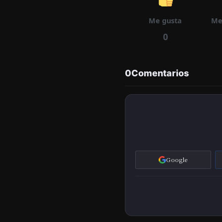
Me gusta
Me
0
0
Comentarios
Google