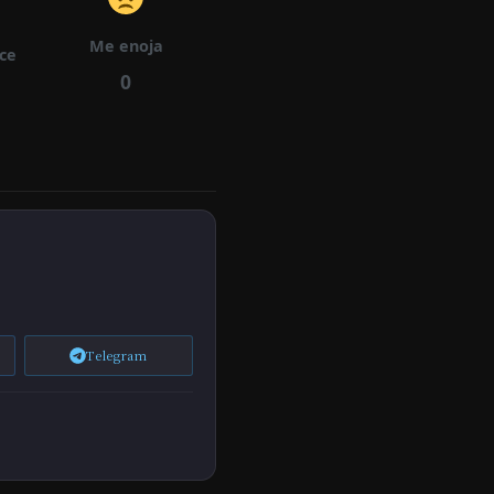
Me enoja
ece
Ca
0
Pít
11/06/2025
537
539
Ulo
47
Cap
Ítul
11/06/2025
550
575
O
45
Ca
Telegram
Pítu
11/06/2025
542
552
Lo
43