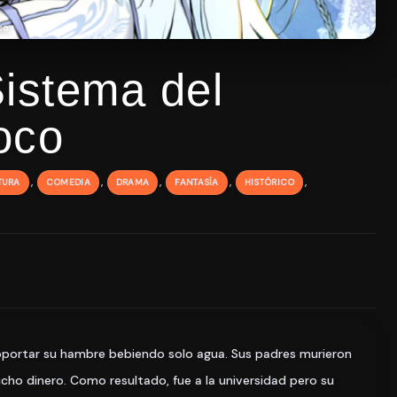
co
istema del
oco
,
,
,
,
,
TURA
COMEDIA
DRAMA
FANTASÍA
HISTÓRICO
soportar su hambre bebiendo solo agua. Sus padres murieron
cho dinero. Como resultado, fue a la universidad pero su