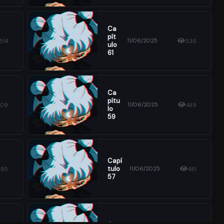
Ca
Pít
11/06/2025
514
536
Ulo
61
Ca
Pítu
11/06/2025
509
489
Lo
59
Capí
Tulo
11/06/2025
495
481
57