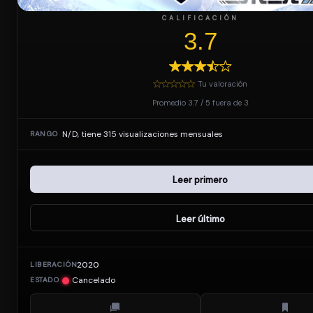
CALIFICACIÓN
3.7
Tu valoración
Promedio
3.7
/
5
fuera de
3
N/D, tiene 315 visualizaciones mensuales
RANGO
Leer primero
Leer último
2020
LIBERACIÓN
Cancelado
ESTADO