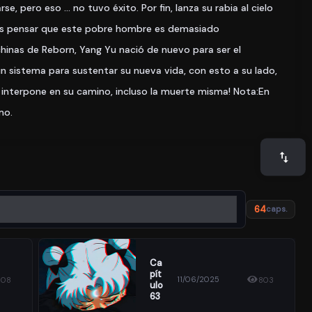
se, pero eso … no tuvo éxito. Por fin, lanza su rabia al cielo
ías pensar que este pobre hombre es demasiado
hinas de Reborn, Yang Yu nació de nuevo para ser el
un sistema para sustentar su nueva vida, con esto a su lado,
 interpone en su camino, incluso la muerte misma! Nota:En
mo.
64
caps.
Ca
Pít
11/06/2025
508
803
Ulo
63