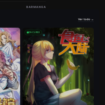
Cap
Ítul
11/06/2025
621
601
BARMANGA
O 41
Ver todo →
Cap
EN CURSO
Ítul
11/06/2025
687
610
O 39
Cap
Ítulo
11/06/2025
628
614
37
Ca
Pít
11/06/2025
625
656
Ulo
35