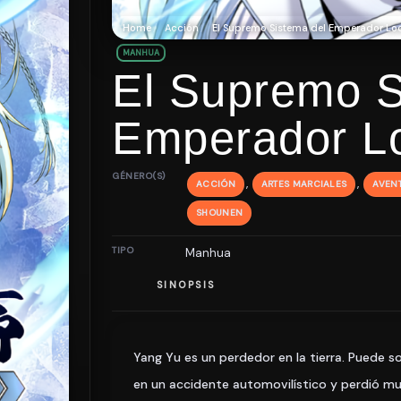
Home
Acción
El Supremo Sistema del Emperador Lo
MANHUA
El Supremo S
Emperador L
GÉNERO(S)
,
,
ACCIÓN
ARTES MARCIALES
AVEN
SHOUNEN
TIPO
Manhua
SINOPSIS
Yang Yu es un perdedor en la tierra. Puede 
en un accidente automovilístico y perdió mu