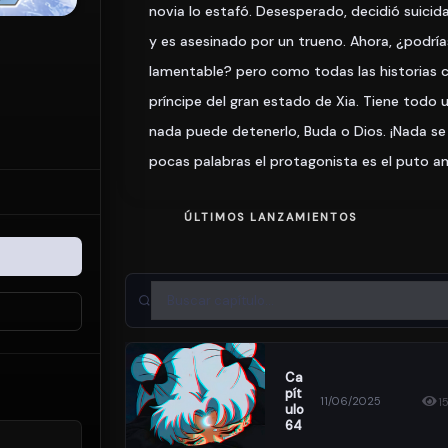
novia lo estafó. Desesperado, decidió suicidar
y es asesinado por un trueno. Ahora, ¿podr
lamentable? pero como todas las historias c
príncipe del gran estado de Xia. Tiene todo 
nada puede detenerlo, Buda o Dios. ¡Nada se
pocas palabras el protagonista es el puto a
ÚLTIMOS LANZAMIENTOS
Ca
Pít
11/06/2025
1
Ulo
64