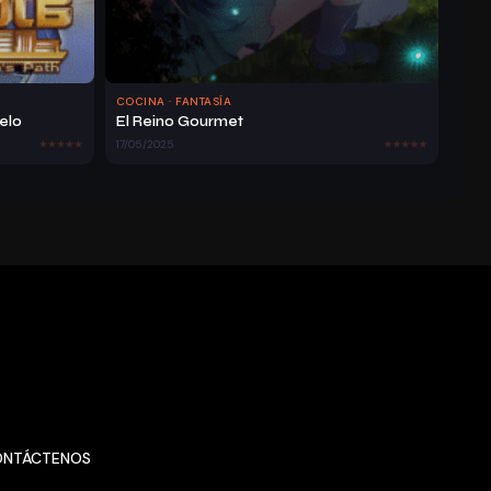
Cap
Ítul
11/06/2025
692
647
COCINA · FANTASÍA
O 33
elo
El Reino Gourmet
17/05/2025
Ca
Pítu
11/06/2025
665
675
Lo 31
Ca
Pít
11/06/2025
662
652
Ulo
29
ONTÁCTENOS
Ca