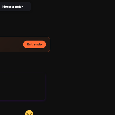
Cap
Ítulo
11/06/2025
496
521
Mostrar más
55
Ca
Pítu
11/06/2025
543
538
Lo
53
Entiendo
Cap
Ítul
11/06/2025
478
516
O 51
Ca
Pítu
11/06/2025
540
687
Lo
49