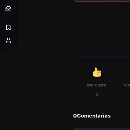
Me gusta
Me
0
0
Comentarios