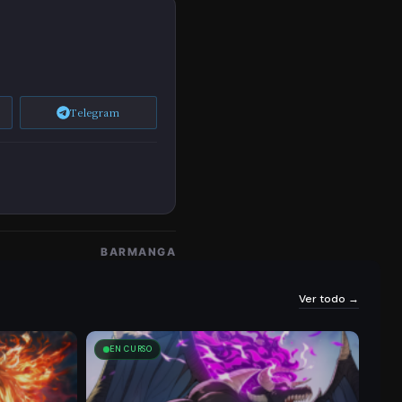
Ítul
26/11/2025
589
576
O
66
Cap
Telegram
Ítul
26/11/2025
06
601
O
64
Cap
Ítulo
26/11/2025
602
618
BARMANGA
62
Ver todo →
Cap
Ítul
EN CURSO
26/11/2025
596
645
O
60