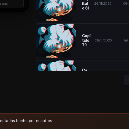
Ítul
26/11/2025
 esto
O 81
Capí
Tulo
26/11/2025
79
Ca
Pítu
26/11/2025
Lo
77
Ca
Pítu
26/11/2025
Lo
entarios hecho por nosotros
75