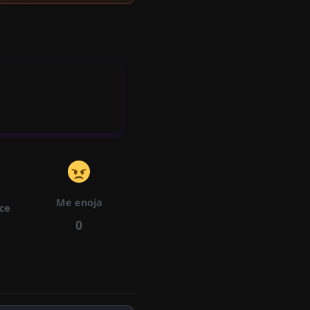
Ca
Pítu
26/11/2025
596
633
Lo
72
Cap
Ítul
26/11/2025
588
543
O
70
Me enoja
ece
Cap
0
Ítul
26/11/2025
538
533
O
68
Cap