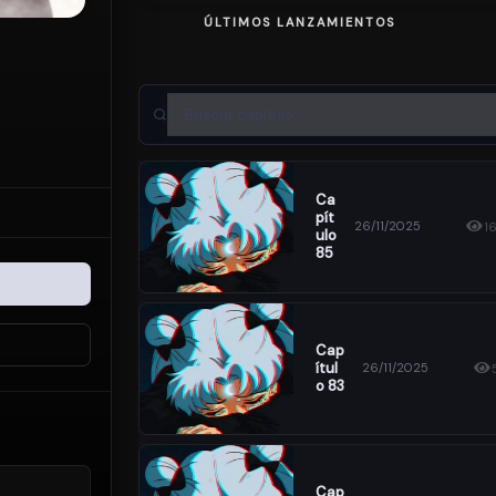
ÚLTIMOS LANZAMIENTOS
Ca
Pít
26/11/2025
1
Ulo
85
Cap
Ítul
26/11/2025
O 83
Cap