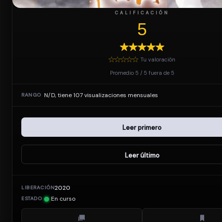
CALIFICACIÓN
5
Tu valoración
Promedio
5
/
5
fuera de
5
N/D, tiene 107 visualizaciones mensuales
RANGO
Leer primero
Leer último
2020
LIBERACIÓN
En curso
ESTADO