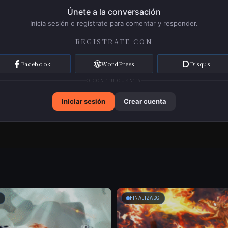
Pítu
26/11/2025
Lo
Únete a la conversación
67
Inicia sesión o regístrate para comentar y responder.
REGISTRATE CON
Ca
Facebook
WordPress
Disqus
Pít
26/11/2025
6
Ulo
O CON TU CUENTA
65
Iniciar sesión
Crear cuenta
Ca
Pít
26/11/2025
Ulo
63
Ca
Pít
FINALIZADO
26/11/2025
Ulo
61