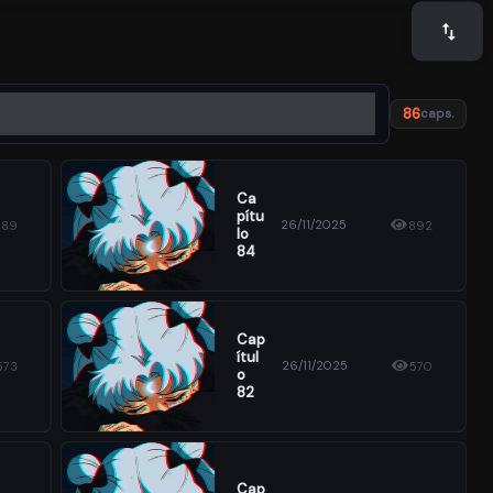
86
caps.
Ca
Pítu
26/11/2025
689
892
Lo
84
Cap
Ítul
26/11/2025
573
570
O
82
Cap