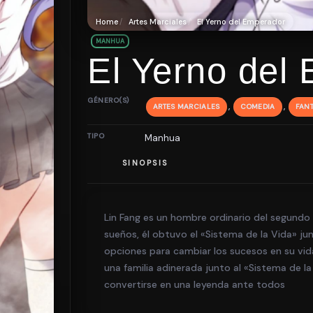
Home
Artes Marciales
El Yerno del Emperador
MANHUA
El Yerno del
GÉNERO(S)
,
,
ARTES MARCIALES
COMEDIA
FANT
TIPO
Manhua
SINOPSIS
Lin Fang es un hombre ordinario del segundo
sueños, él obtuvo el «Sistema de la Vida» ju
opciones para cambiar los sucesos en su vid
una familia adinerada junto al «Sistema de 
convertirse en una leyenda ante todos