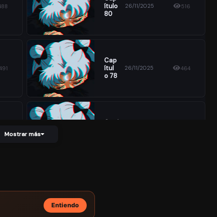
Ítulo
26/11/2025
488
516
80
Cap
Ítul
26/11/2025
491
464
O 78
Capí
Tulo
26/11/2025
503
491
Mostrar más
76
Cap
Ítul
26/11/2025
505
522
O
74
Entiendo