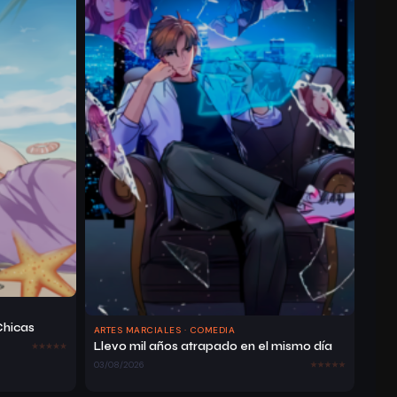
Ca
Pít
26/03/2026
594
528
Ulo
78
Ca
Pít
Ul
26/03/2026
573
604
O
76
Ca
Pít
Ul
26/03/2026
578
649
O
Chicas
74
ARTES MARCIALES · COMEDIA
Llevo mil años atrapado en el mismo día
03/08/2026
Ca