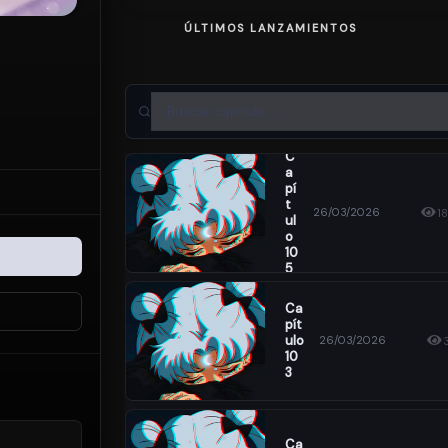
ÚLTIMOS LANZAMIENTOS
C
A
Pí
T
26/03/2026
1
Ul
O
10
5
Ca
Pít
Ulo
26/03/2026
10
3
Ca