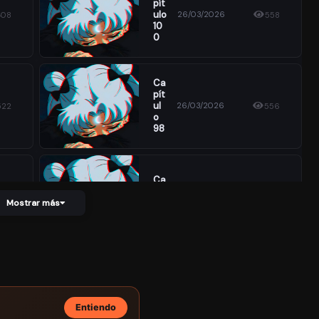
Pít
Ulo
26/03/2026
408
558
10
0
Ca
Pít
Ul
26/03/2026
522
556
O
98
Ca
Pít
26/03/2026
494
521
Ulo
Mostrar más
96
Ca
Pít
26/03/2026
476
474
Ulo
94
Entiendo