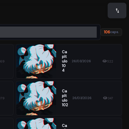
106
caps.
Ca
Pít
Ulo
26/03/2026
869
522
10
4
Ca
Pít
26/03/2026
379
347
Ulo
102
Ca