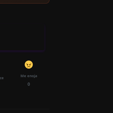
Ca
Pít
Ul
26/03/2026
501
526
O
92
Ca
Pít
Ul
26/03/2026
487
529
O
90
Me enoja
ece
Ca
0
Pít
26/03/2026
492
517
Ulo
88
Ca