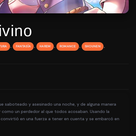
vino
,
,
,
,
,
TURA
FANTASÍA
HAREM
ROMANCE
SHOUNEN
 fue saboteado y asesinado una noche, y de alguna manera
or como un perdedor al que todos acosaban. Usando la
se convirtió en una fuerza a tener en cuenta y se embarcó en