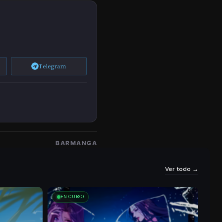
Pít
26/03/2026
512
514
Ulo
86
Ca
Pít
Telegram
Ul
26/03/2026
528
530
O
84
Ca
Pít
26/03/2026
500
523
Ulo
BARMANGA
82
Ver todo →
Ca
Pít
EN CURSO
26/03/2026
543
584
Ulo
80