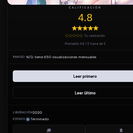
CALIFICACIÓN
4.8
Tu valoración
Promedio
4.8
/
5
fuera de
5
N/D, tiene 650 visualizaciones mensuales
RANGO
Leer primero
Leer último
2020
LIBERACIÓN
Terminado
ESTADO