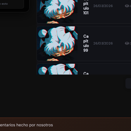
Pít
 esto
26/03/2026
Ulo
101
Ca
Pít
26/03/2026
Ulo
99
Ca
Pít
26/03/2026
Ulo
97
Ca
Pít
26/03/2026
Ulo
entarios hecho por nosotros
95