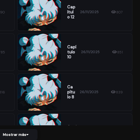
Cap
Ítul
26/11/2025
790
807
O 12
Capí
Tulo
26/11/2025
785
851
10
Ca
Pítu
26/11/2025
816
839
Lo 8
Capí
Tulo
26/11/2025
861
874
Mostrar más
6