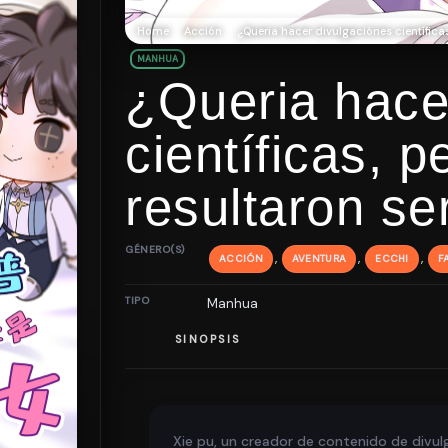
Home
Acción
¿Queria hacer divulgaciónes científica
MANHUA
¿Queria hace
científicas, 
resultaron se
GÉNERO(S)
,
,
,
ACCIÓN
AVENTURA
ECCHI
F
TIPO
Manhua
SINOPSIS
Xie pu, un creador de contenido de divul