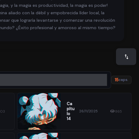
ia, y la magia es productividad, la magia es poder!
a aliado con la débil y empobrecida líder local, la
pensar que lograría levantarse y comenzar una revolución
o mundo? ¿Éxito profesional y amoroso al mismo tiempo?
15
caps.
Ca
Pítu
26/11/2025
503
865
Lo
14