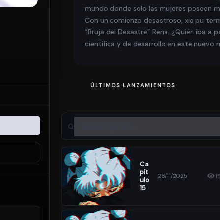
mundo donde solo las mujeres poseen mag
Con un comienzo desastroso, xie pu termin
“Bruja del Desastre” Rena. ¿Quién iba a 
científica y de desarrollo en este nuev
ÚLTIMOS LANZAMIENTOS
Ca
Pít
26/11/2025
1
Ulo
15