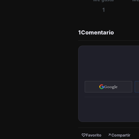
1
1
Comentario
Google
♡
Favorito
↗
Compartir