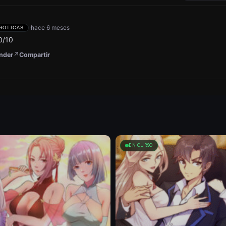
·
hace 6 meses
GOTICAS
0/10
nder
Compartir
EN CURSO