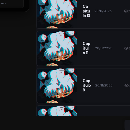
 esto
Ca
Pítu
26/11/2025
Lo 13
Cap
Ítul
26/11/2025
O 11
Cap
Ítulo
26/11/2025
9
Cap
Ítulo
26/11/2025
7