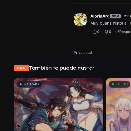
AioriaArg
Nv.2
#
Muy buena historia 1
0
0
Respo
Privacidad
También te puede gustar
REC
FINALIZADO
EN CURSO