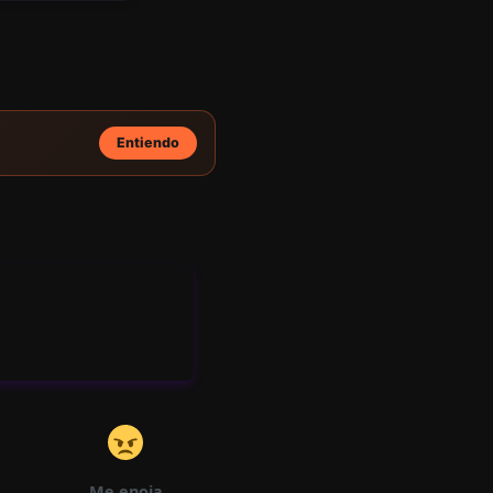
Cap
Ítul
26/11/2025
931
972
O 4
Entiendo
Ca
Pít
26/11/2025
168
1297
Ulo
2
943
Me enoja