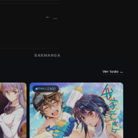
−
…
BARMANGA
Ver todo →
FINALIZADO