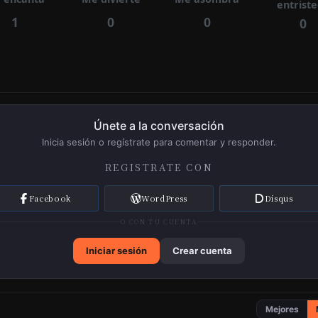
entrist
1
0
0
0
Únete a la conversación
Inicia sesión o regístrate para comentar y responder.
REGISTRATE CON
Facebook
WordPress
Disqus
O CON TU CUENTA
Iniciar sesión
Crear cuenta
Mejores