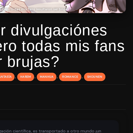
s, pero todas mis fans resultaron ser brujas?
r divulgaciónes
pero todas mis fans
r brujas?
,
,
,
,
ANTASÍA
HAREM
MANHUA
ROMANCE
SHOUNEN
gación científica, es transportado a otro mundo ¡un