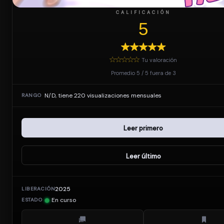
CALIFICACIÓN
5
Tu valoración
Promedio
5
/
5
fuera de
3
N/D, tiene 220 visualizaciones mensuales
RANGO
Leer primero
Leer último
2025
LIBERACIÓN
En curso
ESTADO