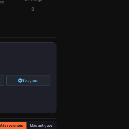
ece
0
Telegram
Más recientes
Más antiguos