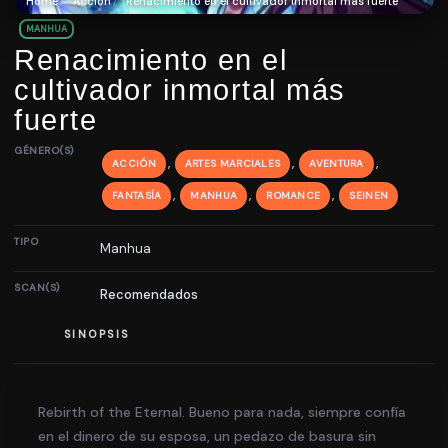
Home
Acción
Renacimiento en el cultivador inmortal más fuerte
MANHUA
Renacimiento en el
cultivador inmortal más
fuerte
GÉNERO(S)
,
,
,
ACCIÓN
ARTES MARCIALES
AVENTURA
,
,
,
FANTASÍA
MANHUA
ROMANCE
SEINEN
TIPO
Manhua
SCAN(S)
Recomendados
SINOPSIS
Rebirth of the Eternal. Bueno para nada, siempre confía
en el dinero de su esposa, un pedazo de basura sin