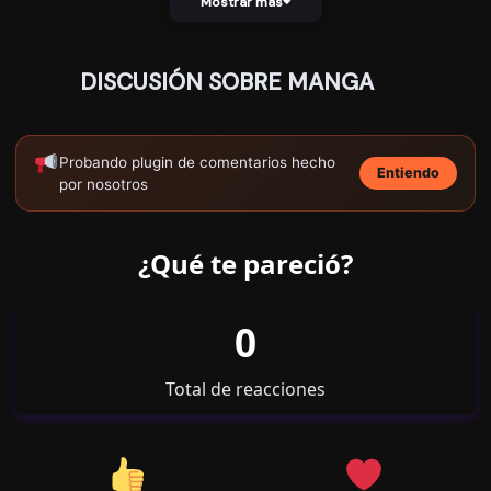
Mostrar más
DISCUSIÓN SOBRE MANGA
25/03/2026
Capítulo 55
741
Probando plugin de comentarios hecho
Entiendo
por nosotros
¿Qué te pareció?
25/03/2026
Capítulo 54
715
0
Total de reacciones
25/03/2026
Capítulo 53
715