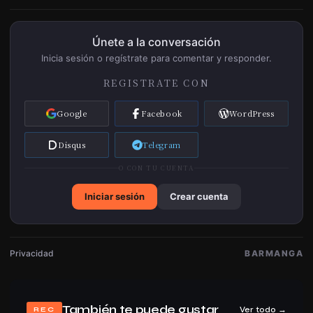
Únete a la conversación
Inicia sesión o regístrate para comentar y responder.
25/03/2026
Capítulo 48
736
REGISTRATE CON
Google
Facebook
WordPress
Disqus
Telegram
25/03/2026
Capítulo 47
734
O CON TU CUENTA
Iniciar sesión
Crear cuenta
25/03/2026
Privacidad
BARMANGA
Capítulo 46
717
También te puede gustar
Ver todo →
REC