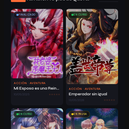
25/03/2026
Capítulo 45
724
FINALIZADO
EN CURSO
25/03/2026
Capítulo 44
728
ACCIÓN · AVENTURA
25/03/2026
Capítulo 43
721
Mi Esposa es una Reina Demonio.
ACCIÓN · AVENTURA
Emperador sin igual
10/05/2025
13/05/2026
EN CURSO
EN PAUSA
25/03/2026
Capítulo 42
751