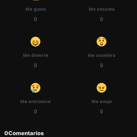
Me gusta
Me encanta
25/03/2026
Capítulo 52
723
0
0
25/03/2026
Capítulo 51
708
Me divierte
Me asombra
0
0
25/03/2026
Capítulo 50
750
Me entristece
Me enoja
0
0
25/03/2026
Capítulo 49
726
0
Comentarios