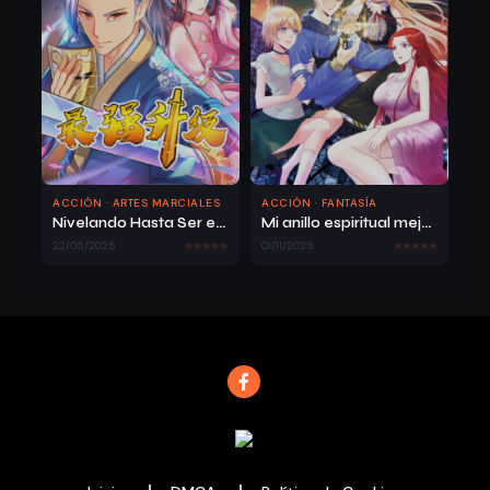
25/03/2026
Capítulo 41
728
ACCIÓN · ARTES MARCIALES
ACCIÓN · FANTASÍA
Nivelando Hasta Ser el Más Fuerte
Mi anillo espiritual mejorado
25/03/2026
22/05/2025
01/11/2025
Capítulo 40
745
25/03/2026
Capítulo 39
756