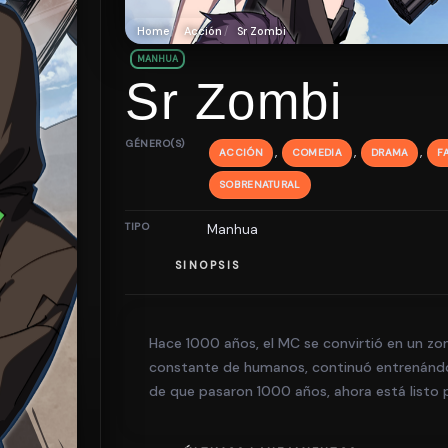
Home
Acción
Sr Zombi
MANHUA
Sr Zombi
GÉNERO(S)
,
,
,
ACCIÓN
COMEDIA
DRAMA
F
SOBRENATURAL
TIPO
Manhua
SINOPSIS
Hace 1000 años, el MC se convirtió en un zomb
constante de humanos, continuó entrenánd
de que pasaron 1000 años, ahora está listo