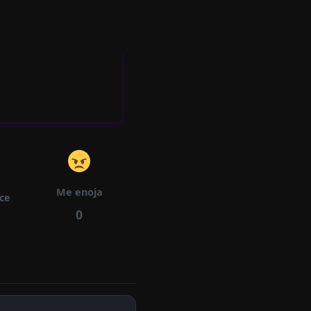
Ca
Pít
09/05/2026
172
187
Ulo
90
Ca
Pít
09/05/2026
184
172
Ulo
88
Me enoja
ece
Ca
0
Pít
09/05/2026
170
167
Ulo
86
Ca
Pít
09/05/2026
164
181