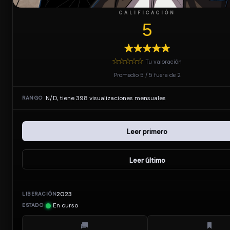
CALIFICACIÓN
5
Tu valoración
Promedio
5
/
5
fuera de
2
N/D, tiene 398 visualizaciones mensuales
RANGO
Leer primero
Leer último
2023
LIBERACIÓN
En curso
ESTADO