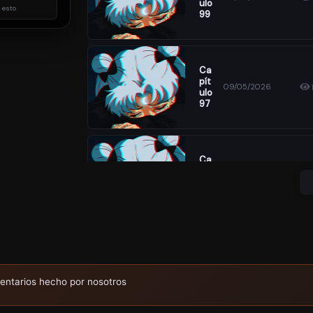
Ulo
 esto
99
Ca
Pít
09/05/2026
Ulo
97
Ca
Pít
09/05/2026
Ulo
95
Ca
Pít
09/05/2026
Ulo
entarios hecho por nosotros
93