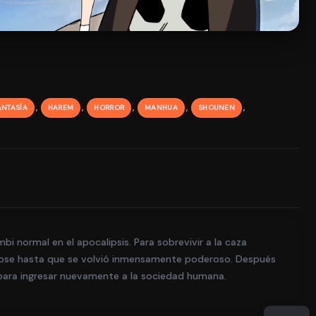
,
,
,
,
,
ANTASÍA
HAREM
HORROR
MANHUA
SHOUNEN
i normal en el apocalipsis. Para sobrevivir a la caza
ose hasta que se volvió inmensamente poderoso. Después
 para ingresar nuevamente a la sociedad humana.