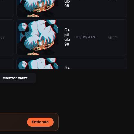
Ulo
98
Ca
Pít
09/05/2026
168
174
Ulo
96
Ca
Pít
09/05/2026
180
185
Ulo
Mostrar más
94
Ca
Pít
09/05/2026
161
180
Ulo
92
Entiendo