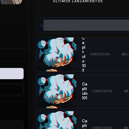
ÚLTIMOS LANZAMIENTOS
C
A
Pí
T
09/05/2026
1
Ul
O
10
3
Ca
Pít
09/05/2026
Ulo
101
Ca
Pít
09/05/2026