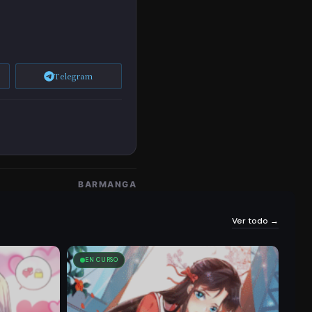
Ulo
84
Ca
Telegram
Pít
09/05/2026
175
175
Ulo
82
Ca
Pít
09/05/2026
183
191
Ulo
BARMANGA
80
Ver todo →
Ca
Pít
EN CURSO
09/05/2026
163
177
Ulo
78