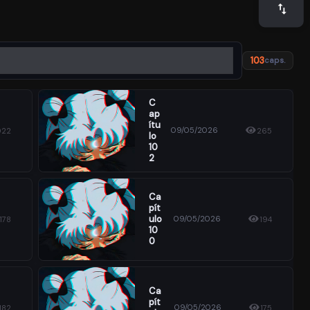
103
caps.
C
Ap
Ítu
09/05/2026
022
265
Lo
10
2
Ca
Pít
Ulo
09/05/2026
178
194
10
0
Ca
Pít
09/05/2026
182
175