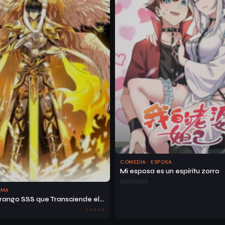
Ca
Pít
09/05/2026
Ulo
77
Ca
Pít
09/05/2026
Ulo
75
Ca
Pít
09/05/2026
COMEDIA · ESPOSA
Ulo
73
Mi esposa es un espíritu zorro
10/05/2025
AMA
Paladin de rango SSS que Transciende el Sentido comun
C
Ap
Ít
09/05/2026