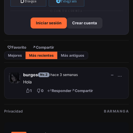
Disqus
Telegram
O CON TU CUENTA
Iniciar sesión
Crear cuenta
♡
Favorito
↗
Compartir
Mejores
Más recientes
Más antiguos
−
…
burgos
·
hace 3 semanas
Nv.2
Hola
1
0
Responder
Compartir
Privacidad
BARMANGA