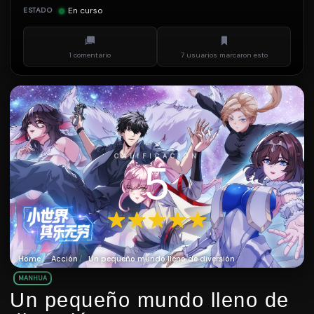
En curso
ESTADO
1 comentario
7 usuarios marcaron esto
CALIFICACIÓN
5
Home
Acción
Un pequeño mundo lleno de diversión
MANHUA
Un pequeño mundo lleno de