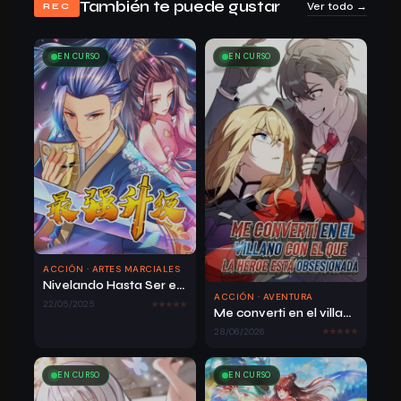
También te puede gustar
Ver todo →
REC
EN CURSO
EN CURSO
ACCIÓN · ARTES MARCIALES
Nivelando Hasta Ser el Más Fuerte
ACCIÓN · AVENTURA
22/05/2025
Me converti en el villano con el que la heroe esta obsesionada
28/06/2026
EN CURSO
EN CURSO