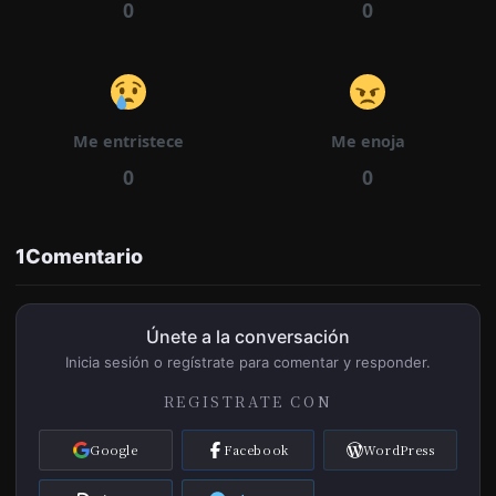
0
0
11/05/2026
Capítulo 2
685
Me entristece
Me enoja
0
0
11/05/2026
Capítulo 1
1139
1
Comentario
Únete a la conversación
Inicia sesión o regístrate para comentar y responder.
REGISTRATE CON
Google
Facebook
WordPress