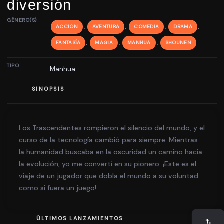
diversión
GÉNERO(S)
,
,
,
,
ACCIÓN
AVENTURA
COMEDIA
DRAMA
,
,
,
FANTASÍA
MAGIA
MANHUA
SHOUNEN
TIPO
Manhua
SINOPSIS
Los Trascendentes rompieron el silencio del mundo, y el
curso de la tecnología cambió para siempre. Mientras
la humanidad buscaba en la oscuridad un camino hacia
la evolución, yo me convertí en su pionero. ¡Este es el
viaje de un jugador que dobla el mundo a su voluntad
como si fuera un juego!
ÚLTIMOS LANZAMIENTOS