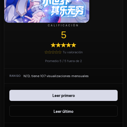
CALIFICACIÓN
5
Tu valoración
Promedio
5
/
5
fuera de
2
N/D, tiene 107 visualizaciones mensuales
RANGO
Leer primero
Leer último