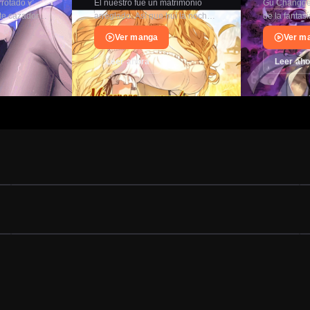
rotado y
El nuestro fue un matrimonio
Gu Changge
nte cazador
arreglado. Así que huí la noche
de la fantas
 convirtió
de bodas. Renuncié a mi
con un odio 
Ver manga
Ver m
 Reina
apellido y viví en…
protagonist
Leer ahora
Leer aho
ACCIÓN
Realmente No Soy una Bestia Mágica
Capítulo 04
Capítulo 03
04/08/2026
DRAMA
El sistema supremo del magnate despilfarrador.
Capítulo 70
MANHUA
Capítulo 69
08/04/2026
MANHUA