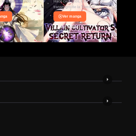
 se pasa al mundo
Hace cien años, Chu Xiu
Wu C
Hijo Sagrado
ía Xuan y se abre
transmigró de la Tierra al
mund
lleno de
continente Cang Qiong y recibió
atrap
anga
Ver manga
as ejemplares…
el Sistema de Villano Destinado.
¡en 
…
ra
Leer ahora
L
ACCIÓN
ACCIÓ
Evolucion Infinita Desde Cero
El es
Capítulo 113
Capí
Capítulo 112
Capí
DRAM
03/08/2026
01/0
Soy u
COMEDIA
Soy alto, rico y guapo
¿no?
Capítulo 45
Capí
MAN
Capítulo 44
Capí
31/10/2025
29/1
MANHUA
MAN