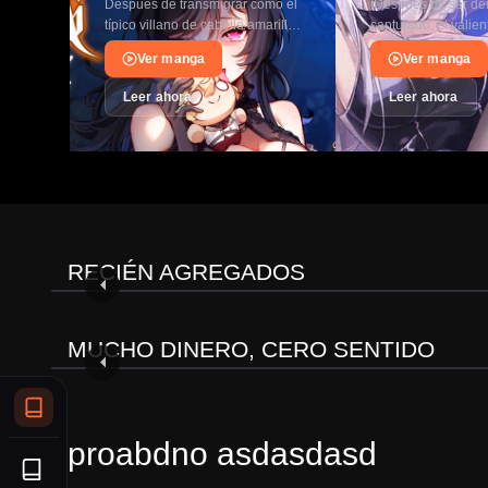
Después de transmigrar como el
fDespués de ser der
Femenina Quiere
contigo.
típico villano de cabello amarillo
capturado, el valie
Ser Feliz.
ales
en las primeras etapas de una
de dragones Leon se
Ver manga
Ver manga
pitana
novela tipo «prota dominado…
en prisionero de la
Dragón…
Leer ahora
Leer ahora
ACCIÓN
El Primer Gran Dios Eterno
Capítulo 190.5
Capítulo 190
RECIÉN AGREGADOS
04/08/2026
ACCIÓN
Sere Rey en esta vida, Usare el dinero para subir de Nivel
Capítulo 286
MANHUA
Capítulo 285
MUCHO DINERO, CERO SENTIDO
27/04/2026
MANHUA
proabdno asdasdasd