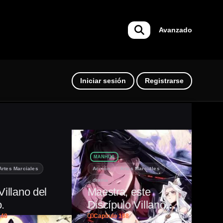
Avanzado
Iniciar sesión
Registrarse
MANHUA
MA
Artes Marciales
Acción
Artes Marciales
Art
drama
Ha
Villano del
Maestra, este
Ll
.
Discípulo Villano
at
no puede ser el
mi
348
Capítulo 188
Ca